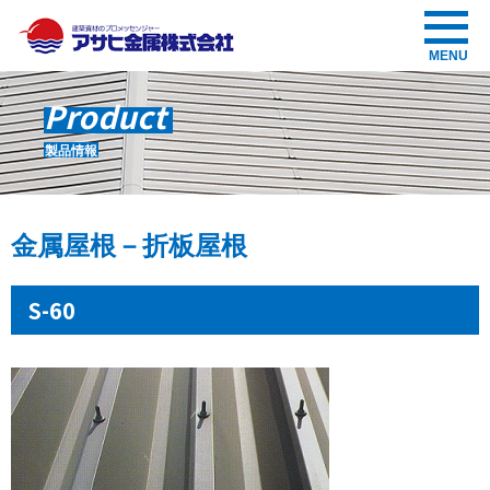
アサヒ金属株式会社
MENU
Product
製品情報
金属屋根－折板屋根
S-60