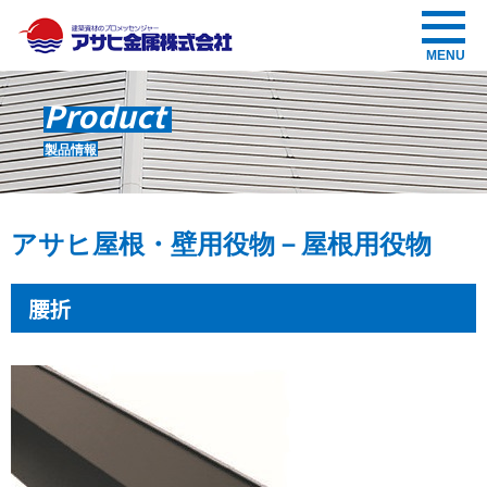
アサヒ金属株式会社
MENU
Product
製品情報
アサヒ屋根・壁用役物－屋根用役物
腰折