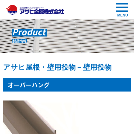
アサヒ金属株式会社
MENU
Product
製品情報
アサヒ屋根・壁用役物－壁用役物
オーバーハング