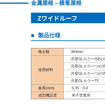
金属屋根－横葺屋根
Zワイドルーフ
製品仕様
働き幅
364mm
月星GLカラー/SEL
月星GLカラーつや消し
使用材料
月星GLカラーつや
月星GLカラーTF
板厚(mm)
0.35・0.4
成型機設置
米子営業所