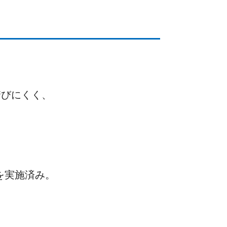
錆びにくく、
。
を実施済み。