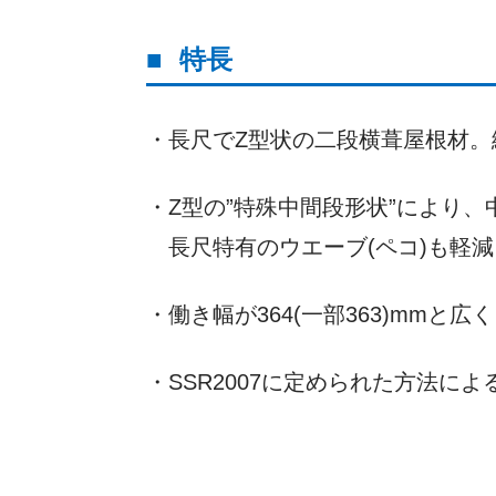
特長
・長尺でZ型状の二段横葺屋根材。
・Z型の”特殊中間段形状”により
長尺特有のウエーブ(ペコ)も軽
・働き幅が364(一部363)mm
・SSR2007に定められた方法に