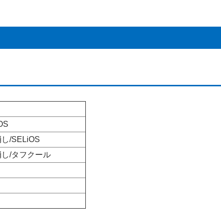
iOS
/SELiOS
消し/タフクール