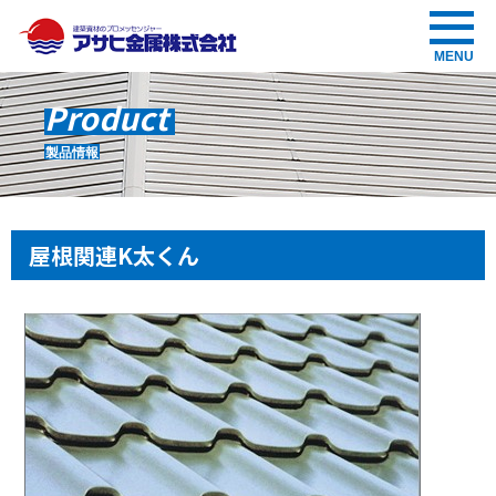
アサヒ金属株式会社
MENU
Product
製品情報
屋根関連
K太くん