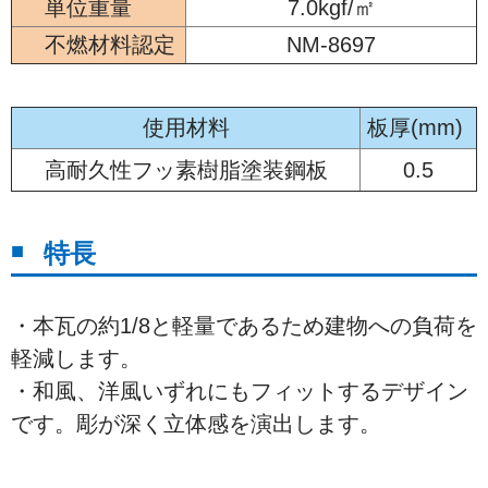
単位重量
7.0kgf/㎡
不燃材料認定
NM-8697
使用材料
板厚(mm)
高耐久性フッ素樹脂塗装鋼板
0.5
特長
・本瓦の約1/8と軽量であるため建物への負荷を
軽減します。
・和風、洋風いずれにもフィットするデザイン
です。彫が深く立体感を演出します。